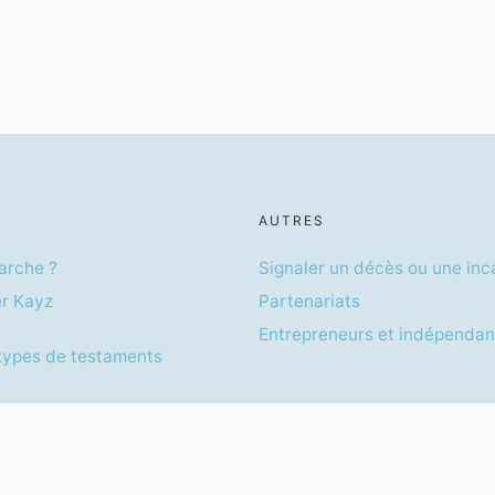
AUTRES
arche ?
Signaler un décès ou une inc
er Kayz
Partenariats
Entrepreneurs et indépendan
 types de testaments
ar Actions Simplifiée au capital de 204 997€