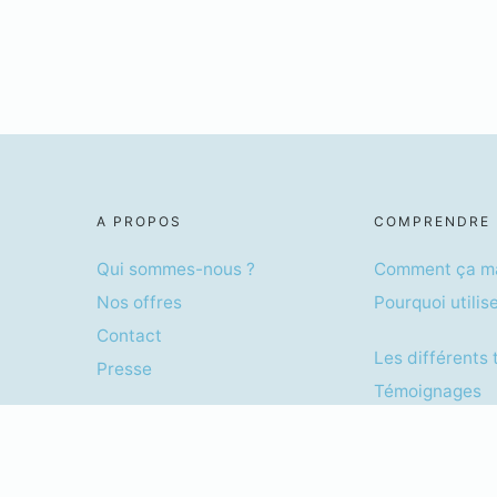
A PROPOS
COMPRENDRE
Qui sommes-nous ?
Comment ça m
Nos offres
Pourquoi utilis
Contact
Les différents
Presse
Témoignages
Sécurité
Service édité par la société VOLONTIS, Société p