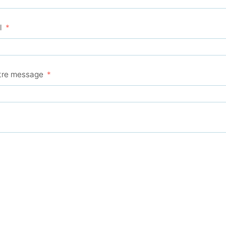
l
otre message